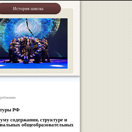
История школы
требования
ьтуры РФ
уму содержания, структуре и
ональных общеобразовательных