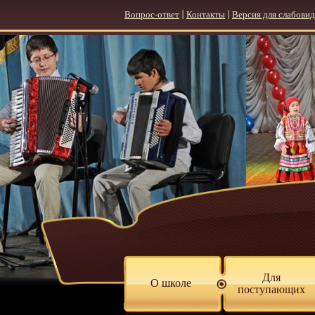
Вопрос-ответ
|
Контакты
|
Версия для слабови
Для
О школе
поступающих