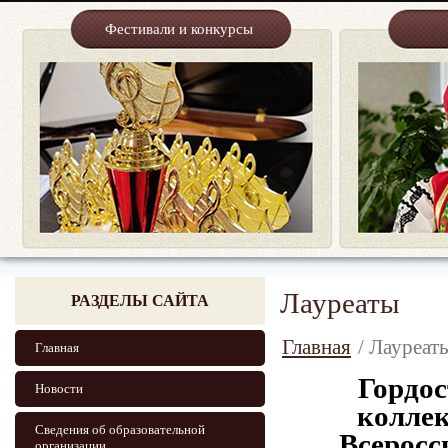
Фестивали и конкурсы
Лауреаты
РАЗДЕЛЫ САЙТА
Главная
/ Лауреат
Главная
Гордо
Новости
колле
Сведения об образовательной
Всеросс
организации