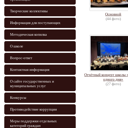
Творческие коллективы
Основной
(44 фото)
Информация для поступающих
Методическая копилка
О школе
Вопрос-ответ
Контактная информация
Отчётный концерт школы 
одного дня»
О сайте государственных и
(27 фото)
муниципальных услуг
Конкурсы
Противодействие коррупции
Меры поддержки отдельных
категорий граждан