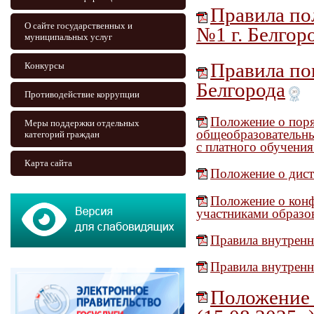
Правила п
О сайте государственных и
№1 г. Белгор
муниципальных услуг
Правила п
Конкурсы
Белгорода
Противодействие коррупции
Положение о поря
Меры поддержки отдельных
общеобразовательны
категорий граждан
с платного обучения
Карта сайта
Положение о дис
Положение о конф
участниками образо
Правила внутренн
Правила внутренн
Положение о