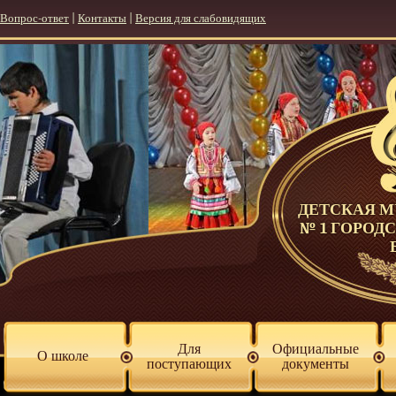
Вопрос-ответ
|
Контакты
|
Версия для слабовидящих
ДЕТСКАЯ 
№ 1 ГОРОД
Для
Официальные
О школе
поступающих
документы