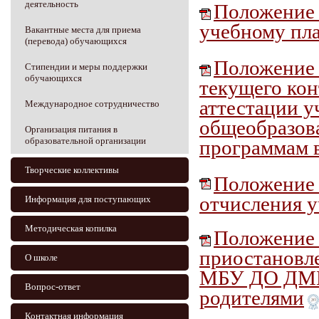
деятельность
Положение 
учебному пл
Вакантные места для приема
(перевода) обучающихся
Положение 
Стипендии и меры поддержки
обучающихся
текущего ко
аттестации 
Международное сотрудничество
общеобразов
Организация питания в
образовательной организации
программам в
Творческие коллективы
Положение 
отчисления 
Информация для поступающих
Методическая копилка
Положение 
приостановл
О школе
МБУ ДО ДМШ 
Вопрос-ответ
родителями
Контактная информация