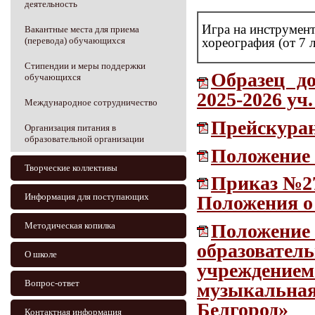
деятельность
Игра на инструмент
Вакантные места для приема
(перевода) обучающихся
хореография (от 7 л
Стипендии и меры поддержки
Образец д
обучающихся
2025-2026 уч. 
Международное сотрудничество
Прейскуран
Организация питания в
образовательной организации
Положение 
Творческие коллективы
Приказ №27
Информация для поступающих
Положения о
Положение 
Методическая копилка
образовател
О школе
учреждением
Вопрос-ответ
музыкальная
Белгород»
Контактная информация