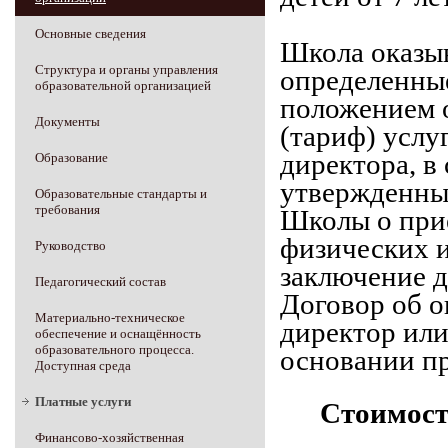
Основные сведения
Школа оказыв
Структура и органы управления
определенные
образовательной организацией
положением
Документы
(тариф) услу
директора, в
Образование
утвержденн
Образовательные стандарты и
требования
Школы о прие
физических 
Руководство
заключение
д
Педагогический состав
Договор об о
Материально-техническое
директор ил
обеспечение и оснащённость
образовательного процесса.
основании пр
Доступная среда
Платные услуги
Стоимост
Финансово-хозяйственная