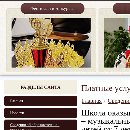
Фестивали и конкурсы
Платные усл
РАЗДЕЛЫ САЙТА
Главная
/
Сведени
Главная
Школа оказы
Новости
– музыкальны
Сведения об образовательной
детей от 7 ле
организации