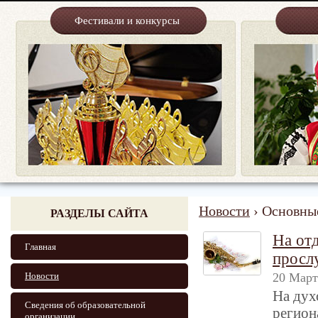
Фестивали и конкурсы
Новости
› Основны
РАЗДЕЛЫ САЙТА
На от
Главная
просл
Новости
20 Март
На дух
Сведения об образовательной
регион
организации