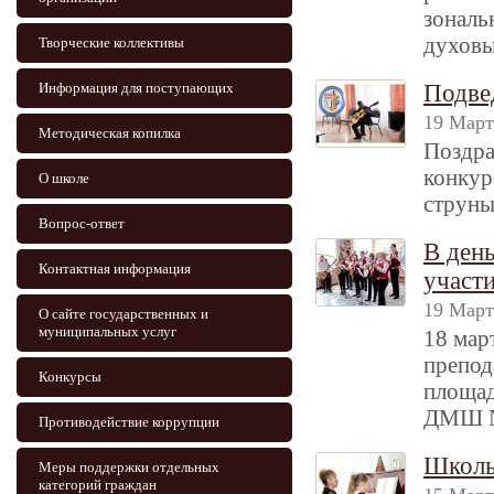
зональ
духовы
Творческие коллективы
Информация для поступающих
Подве
19 Март
Методическая копилка
Поздра
конкур
О школе
струн
Вопрос-ответ
В ден
Контактная информация
учас
19 Март
О сайте государственных и
муниципальных услуг
18 мар
препод
Конкурсы
площад
ДМШ №
Противодействие коррупции
Школь
Меры поддержки отдельных
категорий граждан