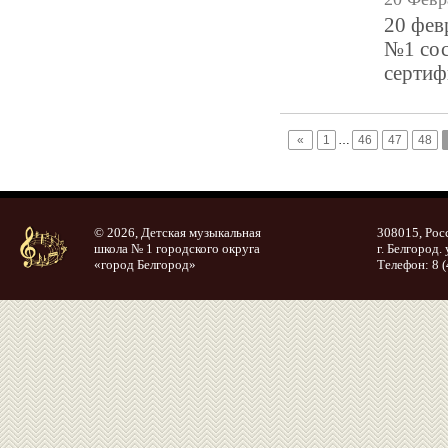
20 фев
№1 сос
сертиф
«
1
…
46
47
48
© 2026, Детская музыкальная
308015, Рос
школа № 1 городского округа
г. Белгород. 
«город Белгород»
Телефон: 8 