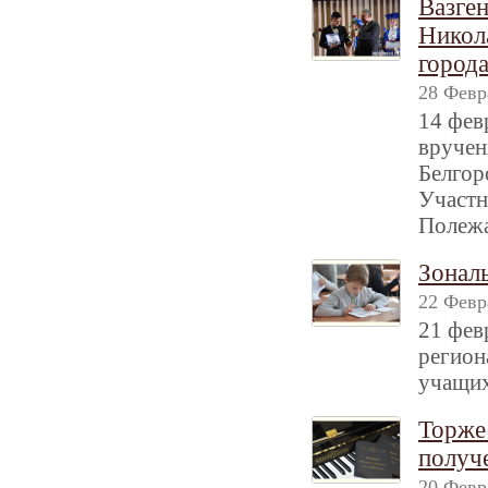
Вазге
Никол
города
28 Февр
14 фев
вручен
Белгор
Участн
Полежа
Зонал
22 Февр
21 фев
регион
учащих
Торже
получ
20 Февр