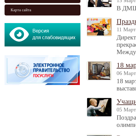
15 Март
В ДМШ
Карта сайта
Празд
11 Март
Директ
прекра
Между
18 ма
06 Март
18 мар
выстав
Учащи
05 Март
Поздра
олимпи