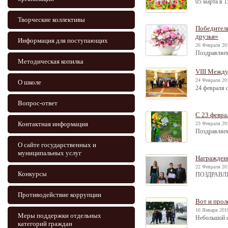
05 марта в 1
Творческие коллективы
Победители
друзья»
Информация для поступающих
26 Февраля 20
Поздравляем
Методическая копилка
VIII Между
24 Февраля 20
О школе
24 февраля 
Вопрос-ответ
С 23 февра
Контактная информация
23 Февраля 20
Поздравляе
О сайте государственных и
муниципальных услуг
Награжден
22 Февраля 20
Конкурсы
ПОЗДРАВЛЯ
Противодействие коррупции
Вот и прол
16 Января 2019
Меры поддержки отдельных
Небольшой о
категорий граждан