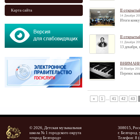
Карта сайта
II открыты
14 Декабря 201
Итоги конку
II открыты
11 Декабря 201
13 декабря, 
ВНИМАНИЕ
26 Ноября 201
Перенос ко
«
1
…
41
42
43
© 2026, Детская музыкальная
308015, Рос
школа № 1 городского округа
г. Белгород. 
«город Белгород»
Телефон: 8 