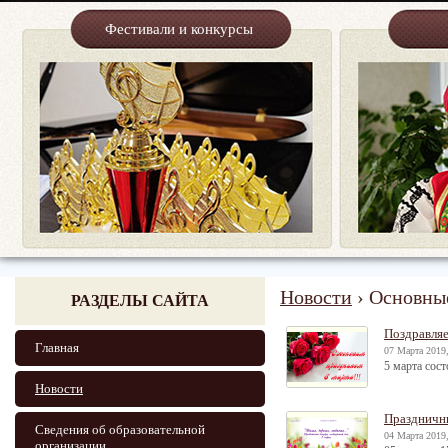
Фестивали и конкурсы
Новости
› Основны
РАЗДЕЛЫ САЙТА
Поздравляе
Главная
07 Марта 2019,
5 марта сос
Новости
Праздничн
Сведения об образовательной
04 Марта 2019,
организации