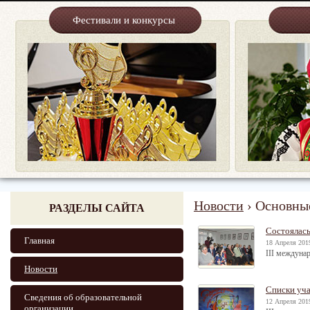
Фестивали и конкурсы
Новости
› Основны
РАЗДЕЛЫ САЙТА
Состоялась
Главная
18 Апреля 2019
III междуна
Новости
Списки уча
Сведения об образовательной
12 Апреля 2019
организации