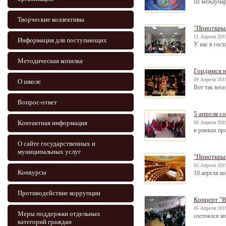
III междуна
Творческие коллективы
"Приоткрыв
11 Апреля 2019
Информация для поступающих
У нас в гос
Методическая копилка
Гордимся 
09 Апреля 2019
О школе
Вот так вес
Вопрос-ответ
5 апреля с
Контактная информация
06 Апреля 2019
в рамках пр
О сайте государственных и
муниципальных услуг
"Приоткрыв
05 Апреля 2019
Конкурсы
10 апреля ко
Противодействие коррупции
Концерт "В
05 Апреля 2019
Меры поддержки отдельных
состоялся к
категорий граждан