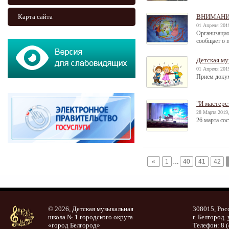
Карта сайта
ВНИМАНИЕ
01 Апреля 2019
Организацио
сообщает о 
Детская му
01 Апреля 2019
Прием докуме
"И мастерст
28 Марта 2019,
26 марта со
«
1
…
40
41
42
© 2026, Детская музыкальная
308015, Рос
школа № 1 городского округа
г. Белгород. 
«город Белгород»
Телефон: 8 