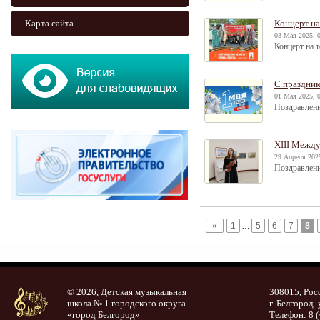
Карта сайта
Концерт н
03 Мая 2025, 
Концерт на 
С праздник
01 Мая 2025, 
Поздравлени
XIII Между
29 Апреля 2025
Поздравлени
«
1
…
5
6
7
8
© 2026, Детская музыкальная
308015, Рос
школа № 1 городского округа
г. Белгород. 
«город Белгород»
Телефон: 8 