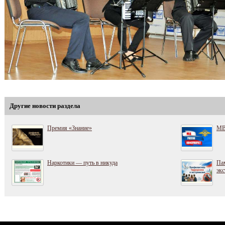
Другие новости раздела
Премия «Знание»
МВ
Наркотики — путь в никуда
Пам
экс