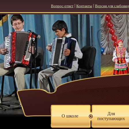
Вопрос-ответ
|
Контакты
|
Версия для слабови
Для
О школе
поступающих