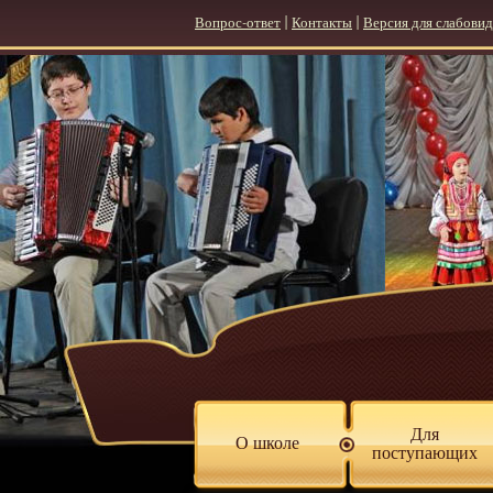
Вопрос-ответ
|
Контакты
|
Версия для слабови
Для
О школе
поступающих