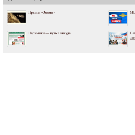
Премия «Знание»
МВ
Наркотики — путь в никуда
Пам
экс